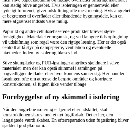
kan stadig blive angrebet. Hvis isoleringen er gennemvåd eller
tydeligt forurenet, giver udskiftning ofte mest mening. Hvis angrebet
er begrænset til overflader eller tilstødende bygningsdele, kan en
mere afgrænset indsats være mulig.
Papiruld og andre cellulosebaserede produkter kræver større
forsigtighed. Materialet er organisk, og ved længere tids opfugtning
vil udskiftning som regel være den rigtige løsning. Her er det også
centralt at få styr på dampspærre, ventilation og eventuelle
utætheder, inden ny isolering blæses ind.
Stive skumplader og PUR-løsninger angribes sjældnere i selve
materialet, men der kan opstå skimmel i samlinger, på
bagvedliggende flader eller hvor kondens samler sig. Her handler
løsningen ofte om at rense de berørte områder og korrigere
konstruktionen, så fugten ikke vender tilbage.
Forebyggelse af ny skimmel i isolering
Når den angrebne isolering er fjernet eller udskiftet, skal
konstruktionen sikres mod et nyt fugtforløb. Det er her, den
langsigtede værdi skabes. En efterreparation uden fugtsikring bliver
sjældent god økonomi.