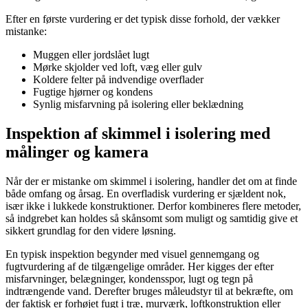
Efter en første vurdering er det typisk disse forhold, der vækker
mistanke:
Muggen eller jordslået lugt
Mørke skjolder ved loft, væg eller gulv
Koldere felter på indvendige overflader
Fugtige hjørner og kondens
Synlig misfarvning på isolering eller beklædning
Inspektion af skimmel i isolering med
målinger og kamera
Når der er mistanke om skimmel i isolering, handler det om at finde
både omfang og årsag. En overfladisk vurdering er sjældent nok,
især ikke i lukkede konstruktioner. Derfor kombineres flere metoder,
så indgrebet kan holdes så skånsomt som muligt og samtidig give et
sikkert grundlag for den videre løsning.
En typisk inspektion begynder med visuel gennemgang og
fugtvurdering af de tilgængelige områder. Her kigges der efter
misfarvninger, belægninger, kondensspor, lugt og tegn på
indtrængende vand. Derefter bruges måleudstyr til at bekræfte, om
der faktisk er forhøjet fugt i træ, murværk, loftkonstruktion eller