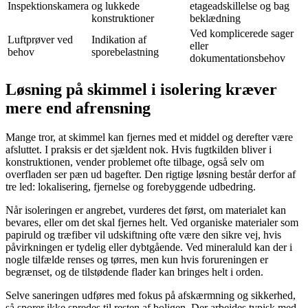
Inspektionskamera
og lukkede
etageadskillelse og bag
konstruktioner
beklædning
Ved komplicerede sager
Luftprøver ved
Indikation af
eller
behov
sporebelastning
dokumentationsbehov
Løsning på skimmel i isolering kræver
mere end afrensning
Mange tror, at skimmel kan fjernes med et middel og derefter være
afsluttet. I praksis er det sjældent nok. Hvis fugtkilden bliver i
konstruktionen, vender problemet ofte tilbage, også selv om
overfladen ser pæn ud bagefter. Den rigtige løsning består derfor af
tre led: lokalisering, fjernelse og forebyggende udbedring.
Når isoleringen er angrebet, vurderes det først, om materialet kan
bevares, eller om det skal fjernes helt. Ved organiske materialer som
papiruld og træfiber vil udskiftning ofte være den sikre vej, hvis
påvirkningen er tydelig eller dybtgående. Ved mineraluld kan der i
nogle tilfælde renses og tørres, men kun hvis forureningen er
begrænset, og de tilstødende flader kan bringes helt i orden.
Selve saneringen udføres med fokus på afskærmning og sikkerhed,
så sporer ikke spredes til resten af boligen. Der arbejdes typisk med