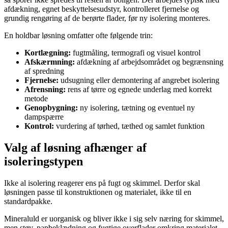
afdækning, egnet beskyttelsesudstyr, kontrolleret fjernelse og
grundig rengøring af de berørte flader, før ny isolering monteres.
En holdbar løsning omfatter ofte følgende trin:
Kortlægning:
fugtmåling, termografi og visuel kontrol
Afskærmning:
afdækning af arbejdsområdet og begrænsning
af spredning
Fjernelse:
udsugning eller demontering af angrebet isolering
Afrensning:
rens af tørre og egnede underlag med korrekt
metode
Genopbygning:
ny isolering, tætning og eventuel ny
dampspærre
Kontrol:
vurdering af tørhed, tæthed og samlet funktion
Valg af løsning afhænger af
isoleringstypen
Ikke al isolering reagerer ens på fugt og skimmel. Derfor skal
løsningen passe til konstruktionen og materialet, ikke til en
standardpakke.
Mineraluld er uorganisk og bliver ikke i sig selv næring for skimmel,
men støv, papbeklædning og fugtige overflader omkring materialet