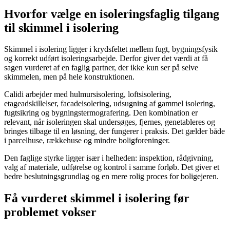
Hvorfor vælge en isoleringsfaglig tilgang
til skimmel i isolering
Skimmel i isolering ligger i krydsfeltet mellem fugt, bygningsfysik
og korrekt udført isoleringsarbejde. Derfor giver det værdi at få
sagen vurderet af en faglig partner, der ikke kun ser på selve
skimmelen, men på hele konstruktionen.
Calidi arbejder med hulmursisolering, loftsisolering,
etageadskillelser, facadeisolering, udsugning af gammel isolering,
fugtsikring og bygningstermografering. Den kombination er
relevant, når isoleringen skal undersøges, fjernes, genetableres og
bringes tilbage til en løsning, der fungerer i praksis. Det gælder både
i parcelhuse, rækkehuse og mindre boligforeninger.
Den faglige styrke ligger især i helheden: inspektion, rådgivning,
valg af materiale, udførelse og kontrol i samme forløb. Det giver et
bedre beslutningsgrundlag og en mere rolig proces for boligejeren.
Få vurderet skimmel i isolering før
problemet vokser