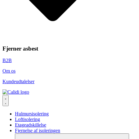
Fjerner asbest
B2B
Om os
Kundeudtalelser
Hulmursisolering
Loftisolering
Etageadskillelse
Fjernelse af isoleringen