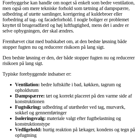
Forebyggelse kan handle om noget så enkelt som bedre ventilation,
men også om mere tekniske forhold som tætning af dampspærre,
udbedring af utætte samlinger, korrigering af kuldebroer eller
forbedring af tag- og facadeforhold. I nogle boliger er problemet
knyttet til brugeradfærd og høj luftfugtighed, mens det i andre er
selve opbygningen, der skal ændres.
Fremhævet citat med budskabet om, at den bedste løsning både
stopper fugten nu og reducerer risikoen på lang sigt.
Den bedste løsning er den, der både stopper fugten nu og reducerer
risikoen på lang sigt.
Typiske forebyggende indsatser er:
Ventilation:
bedre luftskifte i bad, køkken, tagrum og
opholdsrum
Dampspærre:
tæt og korrekt placeret på den varme side af
konstruktionen
Fugtsikring:
udbedring af utætheder ved tag, murværk,
sokkel og gennemføringer
Isoleringsvalg:
materiale valgt efter fugtbelastning og
konstruktionstype
Vedligehold:
hurtig reaktion på lækager, kondens og tegn på
opfugtning