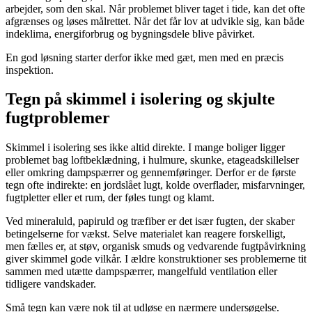
arbejder, som den skal. Når problemet bliver taget i tide, kan det ofte
afgrænses og løses målrettet. Når det får lov at udvikle sig, kan både
indeklima, energiforbrug og bygningsdele blive påvirket.
En god løsning starter derfor ikke med gæt, men med en præcis
inspektion.
Tegn på skimmel i isolering og skjulte
fugtproblemer
Skimmel i isolering ses ikke altid direkte. I mange boliger ligger
problemet bag loftbeklædning, i hulmure, skunke, etageadskillelser
eller omkring dampspærrer og gennemføringer. Derfor er de første
tegn ofte indirekte: en jordslået lugt, kolde overflader, misfarvninger,
fugtpletter eller et rum, der føles tungt og klamt.
Ved mineraluld, papiruld og træfiber er det især fugten, der skaber
betingelserne for vækst. Selve materialet kan reagere forskelligt,
men fælles er, at støv, organisk smuds og vedvarende fugtpåvirkning
giver skimmel gode vilkår. I ældre konstruktioner ses problemerne tit
sammen med utætte dampspærrer, mangelfuld ventilation eller
tidligere vandskader.
Små tegn kan være nok til at udløse en nærmere undersøgelse.