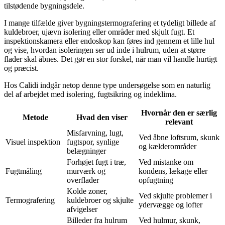
tilstødende bygningsdele.
I mange tilfælde giver bygningstermografering et tydeligt billede af
kuldebroer, ujævn isolering eller områder med skjult fugt. Et
inspektionskamera eller endoskop kan føres ind gennem et lille hul
og vise, hvordan isoleringen ser ud inde i hulrum, uden at større
flader skal åbnes. Det gør en stor forskel, når man vil handle hurtigt
og præcist.
Hos Calidi indgår netop denne type undersøgelse som en naturlig
del af arbejdet med isolering, fugtsikring og indeklima.
Hvornår den er særlig
Metode
Hvad den viser
relevant
Misfarvning, lugt,
Ved åbne loftsrum, skunk
Visuel inspektion
fugtspor, synlige
og kælderområder
belægninger
Forhøjet fugt i træ,
Ved mistanke om
Fugtmåling
murværk og
kondens, lækage eller
overflader
opfugtning
Kolde zoner,
Ved skjulte problemer i
Termografering
kuldebroer og skjulte
ydervægge og lofter
afvigelser
Billeder fra hulrum
Ved hulmur, skunk,