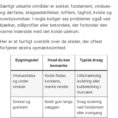
Særligt udsatte områder er sokkel, fundament, vindues-
og dørfalse, etageadskillelser, loftlem, tagfod, kviste og
ovenlysvinduer. I nogle boliger ses problemer også ved
bjælker, stålprofiler eller betondele, der forbinder den
varme inderside med det kolde uderum.
Her er et hurtigt overblik over de steder, der oftest
fortjener ekstra opmærksomhed:
Bygningsdel
Hvad du kan
Typisk årsag
bemærke
Vinduesfalse
Kolde flader,
Utilstrækkelig
og under
kondens,
isolering eller
vinduer
mørke render
kuldeledning i
murværk
Sokkel og
Koldt gulv langs
Svag isolering
gulvkant
væggen
ved fundament
eller overgang