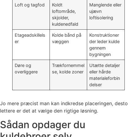
Loft og tagfod
Koldt
Manglende eller
loftområde,
ujævn
skjolder,
loftisolering
kuldenedfald
Etageadskillels
Kolde bånd på
Konstruktioner
er
væggen
der leder kulde
gennem
bygningen
Døre og
Trækfornemmel
Utætte detaljer
overliggere
se, kolde zoner
eller hårde
materialeforbin
delser
Jo mere præcist man kan indkredse placeringen, desto
lettere er det at vælge den rigtige løsning.
Sådan opdager du
kuldebroer selv