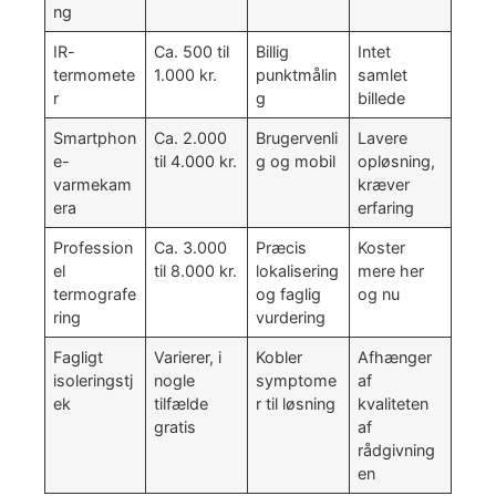
ng
IR-
Ca. 500 til
Billig
Intet
termomete
1.000 kr.
punktmålin
samlet
r
g
billede
Smartphon
Ca. 2.000
Brugervenli
Lavere
e-
til 4.000 kr.
g og mobil
opløsning,
varmekam
kræver
era
erfaring
Profession
Ca. 3.000
Præcis
Koster
el
til 8.000 kr.
lokalisering
mere her
termografe
og faglig
og nu
ring
vurdering
Fagligt
Varierer, i
Kobler
Afhænger
isoleringstj
nogle
symptome
af
ek
tilfælde
r til løsning
kvaliteten
gratis
af
rådgivning
en