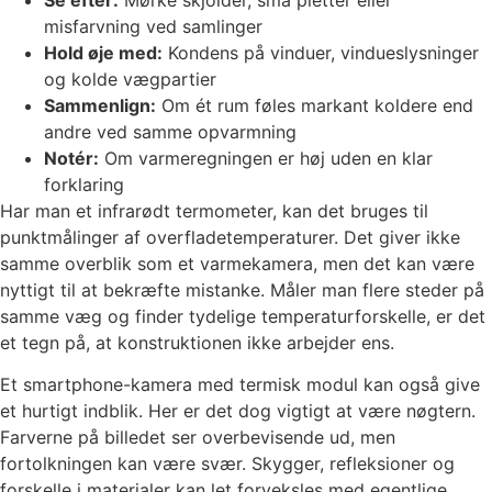
misfarvning ved samlinger
Hold øje med:
Kondens på vinduer, vindueslysninger
og kolde vægpartier
Sammenlign:
Om ét rum føles markant koldere end
andre ved samme opvarmning
Notér:
Om varmeregningen er høj uden en klar
forklaring
Har man et infrarødt termometer, kan det bruges til
punktmålinger af overfladetemperaturer. Det giver ikke
samme overblik som et varmekamera, men det kan være
nyttigt til at bekræfte mistanke. Måler man flere steder på
samme væg og finder tydelige temperaturforskelle, er det
et tegn på, at konstruktionen ikke arbejder ens.
Et smartphone-kamera med termisk modul kan også give
et hurtigt indblik. Her er det dog vigtigt at være nøgtern.
Farverne på billedet ser overbevisende ud, men
fortolkningen kan være svær. Skygger, refleksioner og
forskelle i materialer kan let forveksles med egentlige