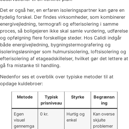
Det er også her, en erfaren isoleringspartner kan gøre en
tydelig forskel. Der findes virksomheder, som kombinerer
energivejledning, termografi og efterisolering i samme
proces, så boligejeren ikke skal samle vurdering, udførelse
og opfølgning flere forskellige steder. Hos Calidi indgår
både energivejledning, bygningstermografering og
isoleringsløsninger som hulmursisolering, loftsisolering og
efterisolering af etageadskillelser, hvilket gør det lettere at
gå fra mistanke til handling.
Nedenfor ses et overblik over typiske metoder til at
opdage kuldebroer:
Metode
Typisk
Styrke
Begrænsn
prisniveau
ing
Egen
0 kr.
Hurtig og
Kan overse
visuel
enkel
skjulte
gennemga
problemer