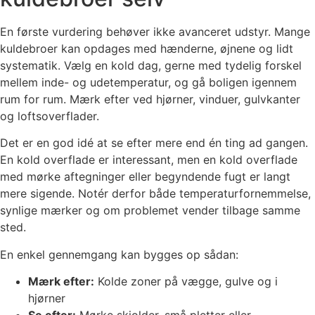
En første vurdering behøver ikke avanceret udstyr. Mange
kuldebroer kan opdages med hænderne, øjnene og lidt
systematik. Vælg en kold dag, gerne med tydelig forskel
mellem inde- og udetemperatur, og gå boligen igennem
rum for rum. Mærk efter ved hjørner, vinduer, gulvkanter
og loftsoverflader.
Det er en god idé at se efter mere end én ting ad gangen.
En kold overflade er interessant, men en kold overflade
med mørke aftegninger eller begyndende fugt er langt
mere sigende. Notér derfor både temperaturfornemmelse,
synlige mærker og om problemet vender tilbage samme
sted.
En enkel gennemgang kan bygges op sådan:
Mærk efter:
Kolde zoner på vægge, gulve og i
hjørner
Se efter:
Mørke skjolder, små pletter eller