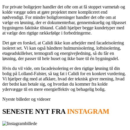
For private boligejere handler det ofte om at få stoppet varmetab og
kolde vægge uden at gøre projektet mere kompliceret end
nødvendigt. For mindre boligforeninger handler det ofte om at
vælge en løsning, der er dokumenterbar, gennemskuelig og tilpasset
bygningens faktiske tilstand. Calidi hjælper begge kundetyper med
at vælge den rigtige rækkefølge i forbedringerne.
Det gør en forskel, at Calidi ikke kun arbejder med facadeisolering
isoleret set. Vi kan også håndtere hulmursisolering, loftsisolering,
etageadskillelser, termografi og energivejledning, så du får en
løsning, der passer til hele huset og ikke bare til én bygningsdel.
Hvis du vil vide, om facadeisolering er den rigtige løsning til din
bolig på Lolland-Falster, så tag fat i Calidi for en konkret vurdering.
Vi hjælper dig med at afklare, hvad der teknisk giver mening, hvad
der bedst kan betale sig, og hvordan du kommer fra kolde
ydervægge til en mere energieffektiv og behagelig bolig.
Nyeste billeder og videoer
SENESTE NYT FRA
INSTAGRAM