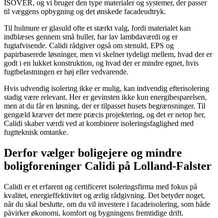
ISOVER, og vi bruger den type materialer og systemer, der passer
til væggens opbygning og det ønskede facadeudtryk.
Til hulmure er glasuld ofte et stærkt valg, fordi materialet kan
indblæses gennem små huller, har lav lambdaværdi og er
fugtafvisende. Calidi rådgiver også om stenuld, EPS og
papirbaserede løsninger, men vi skelner tydeligt mellem, hvad der er
godt i en lukket konstruktion, og hvad der er mindre egnet, hvis
fugtbelastningen er høj eller vedvarende.
Hvis udvendig isolering ikke er mulig, kan indvendig efterisolering
stadig være relevant. Her er gevinsten ikke kun energibesparelsen,
men at du får en løsning, der er tilpasset husets begrænsninger. Til
gengæld kræver det mere præcis projektering, og det er netop her,
Calidi skaber værdi ved at kombinere isoleringsfaglighed med
fugtteknisk omtanke.
Derfor vælger boligejere og mindre
boligforeninger Calidi på Lolland-Falster
Calidi er et erfarent og certificeret isoleringsfirma med fokus på
kvalitet, energieffektivitet og ærlig rådgivning. Det betyder noget,
når du skal beslutte, om du vil investere i facadeisolering, som både
påvirker økonomi, komfort og bygningens fremtidige drift.