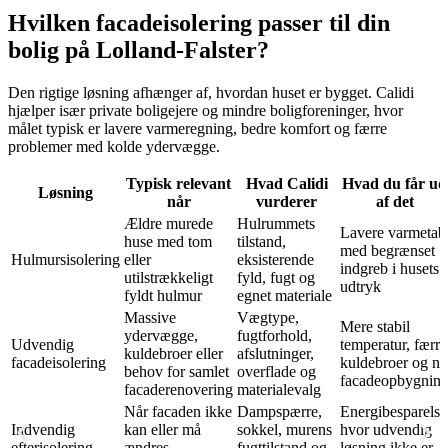
Hvilken facadeisolering passer til din
bolig på Lolland-Falster?
Den rigtige løsning afhænger af, hvordan huset er bygget. Calidi
hjælper især private boligejere og mindre boligforeninger, hvor
målet typisk er lavere varmeregning, bedre komfort og færre
problemer med kolde ydervægge.
Typisk relevant
Hvad Calidi
Hvad du får ud
Løsning
når
vurderer
af det
Ældre murede
Hulrummets
Lavere varmetab
huse med tom
tilstand,
med begrænset
Hulmursisolering
eller
eksisterende
indgreb i husets
utilstrækkeligt
fyld, fugt og
udtryk
fyldt hulmur
egnet materiale
Massive
Vægtype,
Mere stabil
ydervægge,
fugtforhold,
Udvendig
temperatur, færre
kuldebroer eller
afslutninger,
facadeisolering
kuldebroer og ny
behov for samlet
overflade og
facadeopbygnin
facaderenovering
materialevalg
Når facaden ikke
Dampspærre,
Energibesparelse
Indvendig
kan eller må
sokkel, murens
hvor udvendig
efterisolering
ændres
fugttilstand og
løsning ikke er