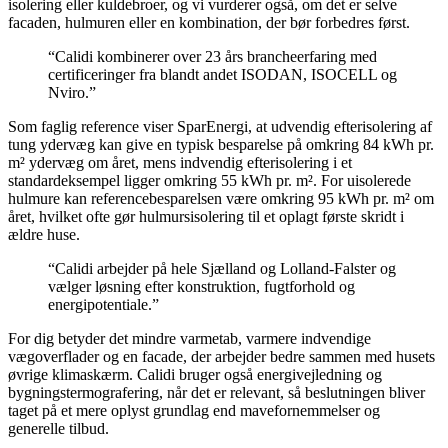
isolering eller kuldebroer, og vi vurderer også, om det er selve
facaden, hulmuren eller en kombination, der bør forbedres først.
“Calidi kombinerer over 23 års brancheerfaring med
certificeringer fra blandt andet ISODAN, ISOCELL og
Nviro.”
Som faglig reference viser SparEnergi, at udvendig efterisolering af
tung ydervæg kan give en typisk besparelse på omkring 84 kWh pr.
m² ydervæg om året, mens indvendig efterisolering i et
standardeksempel ligger omkring 55 kWh pr. m². For uisolerede
hulmure kan referencebesparelsen være omkring 95 kWh pr. m² om
året, hvilket ofte gør hulmursisolering til et oplagt første skridt i
ældre huse.
“Calidi arbejder på hele Sjælland og Lolland-Falster og
vælger løsning efter konstruktion, fugtforhold og
energipotentiale.”
For dig betyder det mindre varmetab, varmere indvendige
vægoverflader og en facade, der arbejder bedre sammen med husets
øvrige klimaskærm. Calidi bruger også energivejledning og
bygningstermografering, når det er relevant, så beslutningen bliver
taget på et mere oplyst grundlag end mavefornemmelser og
generelle tilbud.