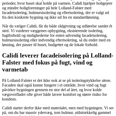
perioder, hvor huset skal holde på varmen. Calidi hjælper boligejere
og mindre boligforeninger på hele Lolland-Falster med
facadeisolering, hulmursisolering og efterisolering, der er valgt ud
fra den konkrete bygning og ikke ud fra en standardløsning.
Når du vælger Calidi, får du både rådgivning og udførelse samlet ét
sted. Vi vurderer væggenes opbygning, eksisterende isolering,
fugtforhold og mulighederne for enten udvendig facadeisolering,
hulmursisolering eller indvendig efterisolering, så du ender med en
løsning, der passer til huset, budgettet og de lokale forhold.
Calidi leverer facadeisolering på Lolland-
Falster med fokus på fugt, vind og
varmetab
På Lolland-Falster er det ikke nok at se på isoleringstykkelse alene.
Facaden skal også kunne fungere i et område, hvor vind og fugt
påvirker bygningen gennem en stor del af året, og hvor kolde
vægoverflader ofte giver både lavere komfort og større risiko for
kondens.
Calidi starter derfor ikke med materialet, men med bygningen. Vi ser
på, om du har massiv ydervæg, tom hulmur, utilstrækkelig gammel