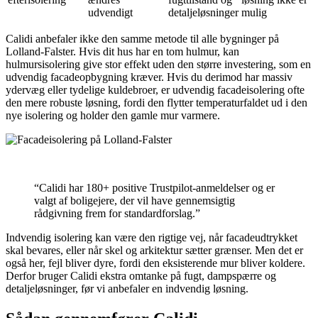
udvendigt
detaljeløsninger
mulig
Calidi anbefaler ikke den samme metode til alle bygninger på
Lolland-Falster. Hvis dit hus har en tom hulmur, kan
hulmursisolering give stor effekt uden den større investering, som en
udvendig facadeopbygning kræver. Hvis du derimod har massiv
ydervæg eller tydelige kuldebroer, er udvendig facadeisolering ofte
den mere robuste løsning, fordi den flytter temperaturfaldet ud i den
nye isolering og holder den gamle mur varmere.
“Calidi har 180+ positive Trustpilot-anmeldelser og er
valgt af boligejere, der vil have gennemsigtig
rådgivning frem for standardforslag.”
Indvendig isolering kan være den rigtige vej, når facadeudtrykket
skal bevares, eller når skel og arkitektur sætter grænser. Men det er
også her, fejl bliver dyre, fordi den eksisterende mur bliver koldere.
Derfor bruger Calidi ekstra omtanke på fugt, dampspærre og
detaljeløsninger, før vi anbefaler en indvendig løsning.