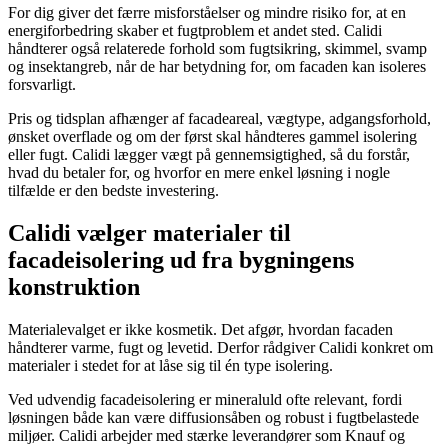
For dig giver det færre misforståelser og mindre risiko for, at en
energiforbedring skaber et fugtproblem et andet sted. Calidi
håndterer også relaterede forhold som fugtsikring, skimmel, svamp
og insektangreb, når de har betydning for, om facaden kan isoleres
forsvarligt.
Pris og tidsplan afhænger af facadeareal, vægtype, adgangsforhold,
ønsket overflade og om der først skal håndteres gammel isolering
eller fugt. Calidi lægger vægt på gennemsigtighed, så du forstår,
hvad du betaler for, og hvorfor en mere enkel løsning i nogle
tilfælde er den bedste investering.
Calidi vælger materialer til
facadeisolering ud fra bygningens
konstruktion
Materialevalget er ikke kosmetik. Det afgør, hvordan facaden
håndterer varme, fugt og levetid. Derfor rådgiver Calidi konkret om
materialer i stedet for at låse sig til én type isolering.
Ved udvendig facadeisolering er mineraluld ofte relevant, fordi
løsningen både kan være diffusionsåben og robust i fugtbelastede
miljøer. Calidi arbejder med stærke leverandører som Knauf og