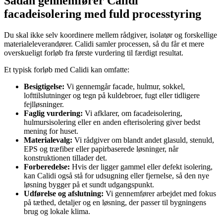
Sådan gennemfører Calidi
facadeisolering med fuld processtyring
Du skal ikke selv koordinere mellem rådgiver, isolatør og forskellige
materialeleverandører. Calidi samler processen, så du får et mere
overskueligt forløb fra første vurdering til færdigt resultat.
Et typisk forløb med Calidi kan omfatte:
Besigtigelse:
Vi gennemgår facade, hulmur, sokkel,
lofttilslutninger og tegn på kuldebroer, fugt eller tidligere
fejlløsninger.
Faglig vurdering:
Vi afklarer, om facadeisolering,
hulmursisolering eller en anden efterisolering giver bedst
mening for huset.
Materialevalg:
Vi rådgiver om blandt andet glasuld, stenuld,
EPS og træfiber eller papirbaserede løsninger, når
konstruktionen tillader det.
Forberedelse:
Hvis der ligger gammel eller defekt isolering,
kan Calidi også stå for udsugning eller fjernelse, så den nye
løsning bygger på et sundt udgangspunkt.
Udførelse og afslutning:
Vi gennemfører arbejdet med fokus
på tæthed, detaljer og en løsning, der passer til bygningens
brug og lokale klima.