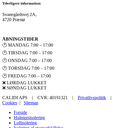
Yderligere information:
Svanegårdsvej 2A,
4720 Præstø
ÅBNINGSTIDER
🕐 MANDAG 7:00 – 17:00
🕐 TIRSDAG 7:00 – 17:00
🕐 ONSDAG 7:00 – 17:00
🕐 TORSDAG 7:00 – 17:00
🕐 FREDAG 7:00 – 17:00
❌ LØRDAG LUKKET
❌ SØNDAG LUKKET
CALIDI APS | CVR: 40191321 |
Privatlivspolitik
|
Cookies
|
Sitemap
Forside
Hulmursisolering
Loftisolering
Isolering af etageadskillelse