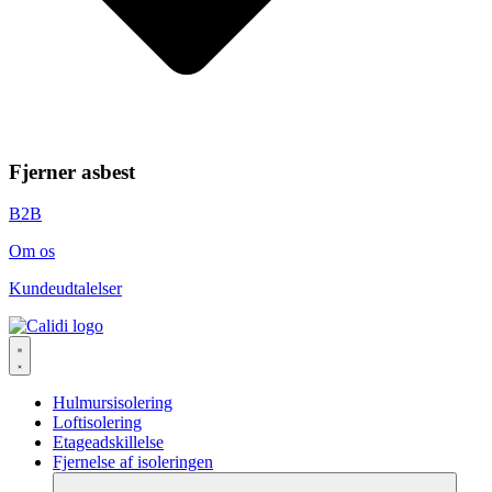
Fjerner asbest
B2B
Om os
Kundeudtalelser
Hulmursisolering
Loftisolering
Etageadskillelse
Fjernelse af isoleringen