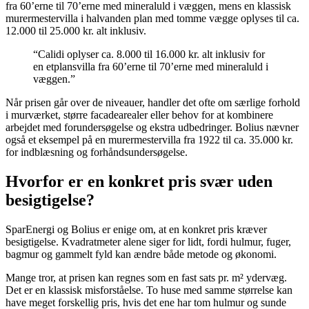
fra 60’erne til 70’erne med mineraluld i væggen, mens en klassisk
murermestervilla i halvanden plan med tomme vægge oplyses til ca.
12.000 til 25.000 kr. alt inklusiv.
“Calidi oplyser ca. 8.000 til 16.000 kr. alt inklusiv for
en etplansvilla fra 60’erne til 70’erne med mineraluld i
væggen.”
Når prisen går over de niveauer, handler det ofte om særlige forhold
i murværket, større facadearealer eller behov for at kombinere
arbejdet med forundersøgelse og ekstra udbedringer. Bolius nævner
også et eksempel på en murermestervilla fra 1922 til ca. 35.000 kr.
for indblæsning og forhåndsundersøgelse.
Hvorfor er en konkret pris svær uden
besigtigelse?
SparEnergi og Bolius er enige om, at en konkret pris kræver
besigtigelse. Kvadratmeter alene siger for lidt, fordi hulmur, fuger,
bagmur og gammelt fyld kan ændre både metode og økonomi.
Mange tror, at prisen kan regnes som en fast sats pr. m² ydervæg.
Det er en klassisk misforståelse. To huse med samme størrelse kan
have meget forskellig pris, hvis det ene har tom hulmur og sunde