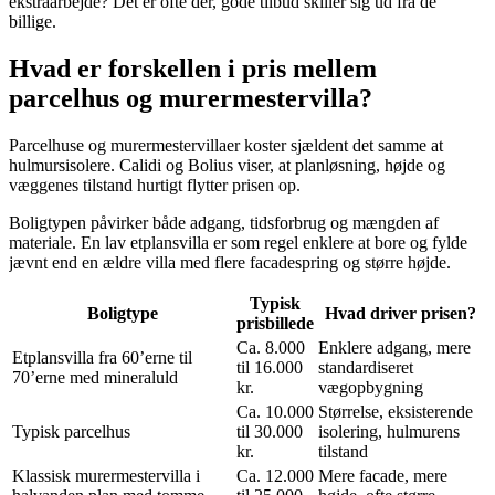
ekstraarbejde? Det er ofte dér, gode tilbud skiller sig ud fra de
billige.
Hvad er forskellen i pris mellem
parcelhus og murermestervilla?
Parcelhuse og murermestervillaer koster sjældent det samme at
hulmursisolere. Calidi og Bolius viser, at planløsning, højde og
væggenes tilstand hurtigt flytter prisen op.
Boligtypen påvirker både adgang, tidsforbrug og mængden af
materiale. En lav etplansvilla er som regel enklere at bore og fylde
jævnt end en ældre villa med flere facadespring og større højde.
Typisk
Boligtype
Hvad driver prisen?
prisbillede
Ca. 8.000
Enklere adgang, mere
Etplansvilla fra 60’erne til
til 16.000
standardiseret
70’erne med mineraluld
kr.
vægopbygning
Ca. 10.000
Størrelse, eksisterende
Typisk parcelhus
til 30.000
isolering, hulmurens
kr.
tilstand
Klassisk murermestervilla i
Ca. 12.000
Mere facade, mere