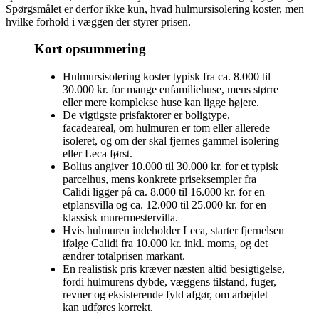
Spørgsmålet er derfor ikke kun, hvad hulmursisolering koster, men
hvilke forhold i væggen der styrer prisen.
Kort opsummering
Hulmursisolering koster typisk fra ca. 8.000 til
30.000 kr. for mange enfamiliehuse, mens større
eller mere komplekse huse kan ligge højere.
De vigtigste prisfaktorer er boligtype,
facadeareal, om hulmuren er tom eller allerede
isoleret, og om der skal fjernes gammel isolering
eller Leca først.
Bolius angiver 10.000 til 30.000 kr. for et typisk
parcelhus, mens konkrete priseksempler fra
Calidi ligger på ca. 8.000 til 16.000 kr. for en
etplansvilla og ca. 12.000 til 25.000 kr. for en
klassisk murermestervilla.
Hvis hulmuren indeholder Leca, starter fjernelsen
ifølge Calidi fra 10.000 kr. inkl. moms, og det
ændrer totalprisen markant.
En realistisk pris kræver næsten altid besigtigelse,
fordi hulmurens dybde, væggens tilstand, fuger,
revner og eksisterende fyld afgør, om arbejdet
kan udføres korrekt.