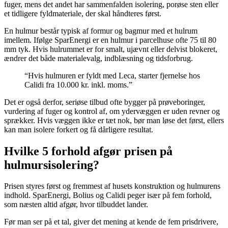
fuger, mens det andet har sammenfalden isolering, porøse sten eller
et tidligere fyldmateriale, der skal håndteres først.
En hulmur består typisk af formur og bagmur med et hulrum
imellem. Ifølge SparEnergi er en hulmur i parcelhuse ofte 75 til 80
mm tyk. Hvis hulrummet er for smalt, ujævnt eller delvist blokeret,
ændrer det både materialevalg, indblæsning og tidsforbrug.
“Hvis hulmuren er fyldt med Leca, starter fjernelse hos
Calidi fra 10.000 kr. inkl. moms.”
Det er også derfor, seriøse tilbud ofte bygger på prøveboringer,
vurdering af fuger og kontrol af, om ydervæggen er uden revner og
sprækker. Hvis væggen ikke er tæt nok, bør man løse det først, ellers
kan man isolere forkert og få dårligere resultat.
Hvilke 5 forhold afgør prisen på
hulmursisolering?
Prisen styres først og fremmest af husets konstruktion og hulmurens
indhold. SparEnergi, Bolius og Calidi peger især på fem forhold,
som næsten altid afgør, hvor tilbuddet lander.
Før man ser på et tal, giver det mening at kende de fem prisdrivere,