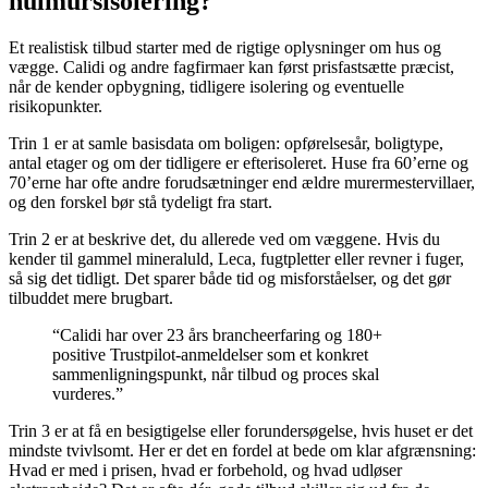
hulmursisolering?
Et realistisk tilbud starter med de rigtige oplysninger om hus og
vægge. Calidi og andre fagfirmaer kan først prisfastsætte præcist,
når de kender opbygning, tidligere isolering og eventuelle
risikopunkter.
Trin 1 er at samle basisdata om boligen: opførelsesår, boligtype,
antal etager og om der tidligere er efterisoleret. Huse fra 60’erne og
70’erne har ofte andre forudsætninger end ældre murermestervillaer,
og den forskel bør stå tydeligt fra start.
Trin 2 er at beskrive det, du allerede ved om væggene. Hvis du
kender til gammel mineraluld, Leca, fugtpletter eller revner i fuger,
så sig det tidligt. Det sparer både tid og misforståelser, og det gør
tilbuddet mere brugbart.
“Calidi har over 23 års brancheerfaring og 180+
positive Trustpilot-anmeldelser som et konkret
sammenligningspunkt, når tilbud og proces skal
vurderes.”
Trin 3 er at få en besigtigelse eller forundersøgelse, hvis huset er det
mindste tvivlsomt. Her er det en fordel at bede om klar afgrænsning:
Hvad er med i prisen, hvad er forbehold, og hvad udløser