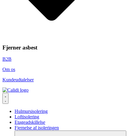
Fjerner asbest
B2B
Om os
Kundeudtalelser
Hulmursisolering
Loftisolering
Etageadskillelse
Fjernelse af isoleringen