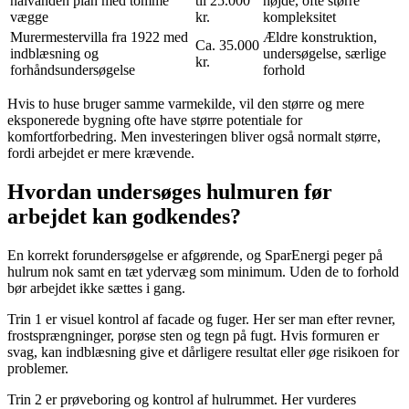
halvanden plan med tomme
til 25.000
højde, ofte større
vægge
kr.
kompleksitet
Murermestervilla fra 1922 med
Ældre konstruktion,
Ca. 35.000
indblæsning og
undersøgelse, særlige
kr.
forhåndsundersøgelse
forhold
Hvis to huse bruger samme varmekilde, vil den større og mere
eksponerede bygning ofte have større potentiale for
komfortforbedring. Men investeringen bliver også normalt større,
fordi arbejdet er mere krævende.
Hvordan undersøges hulmuren før
arbejdet kan godkendes?
En korrekt forundersøgelse er afgørende, og SparEnergi peger på
hulrum nok samt en tæt ydervæg som minimum. Uden de to forhold
bør arbejdet ikke sættes i gang.
Trin 1 er visuel kontrol af facade og fuger. Her ser man efter revner,
frostsprængninger, porøse sten og tegn på fugt. Hvis formuren er
svag, kan indblæsning give et dårligere resultat eller øge risikoen for
problemer.
Trin 2 er prøveboring og kontrol af hulrummet. Her vurderes