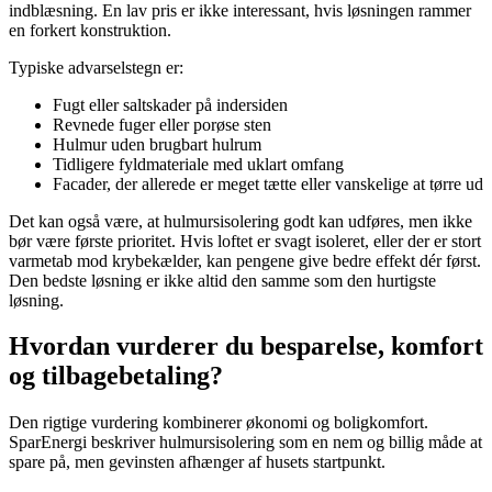
indblæsning. En lav pris er ikke interessant, hvis løsningen rammer
en forkert konstruktion.
Typiske advarselstegn er:
Fugt eller saltskader på indersiden
Revnede fuger eller porøse sten
Hulmur uden brugbart hulrum
Tidligere fyldmateriale med uklart omfang
Facader, der allerede er meget tætte eller vanskelige at tørre ud
Det kan også være, at hulmursisolering godt kan udføres, men ikke
bør være første prioritet. Hvis loftet er svagt isoleret, eller der er stort
varmetab mod krybekælder, kan pengene give bedre effekt dér først.
Den bedste løsning er ikke altid den samme som den hurtigste
løsning.
Hvordan vurderer du besparelse, komfort
og tilbagebetaling?
Den rigtige vurdering kombinerer økonomi og boligkomfort.
SparEnergi beskriver hulmursisolering som en nem og billig måde at
spare på, men gevinsten afhænger af husets startpunkt.