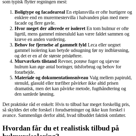
som typisk flytter regningen mest:
Boligtype og facadeareal
En etplansvilla er ofte hurtigere og
enklere end en murermestervilla i halvanden plan med mere
facade og flere gavle.
Hvor meget der allerede er isoleret
En tom hulmur er ofte
ligetil, mens gammel mineraluld kan være faldet sammen og
kræve en anden vurdering.
Behov for fjernelse af gammelt fyld
Leca eller uegnet
gammel isolering kan betyde udsugning før ny indblæsning,
og det er en af de største prisløftere.
Murværkets tilstand
Revner, porøse fuger og ujævne
hulrum kan øge antal boringer, tidsforbrug og behov for
forarbejde.
Materiale og dokumentationsniveau
Valg mellem papiruld,
stenuld, glasuld eller træfiber påvirker ikke altid prisen
dramatisk, men det kan påvirke metode, fugthåndtering og
den samlede løsning.
Det praktiske råd er enkelt: Hvis to tilbud har meget forskellig pris,
så skyldes det ofte forskel i forudsætninger og ikke kun forskel i
avance. Sammenlign derfor altid, hvad tilbuddet faktisk omfatter.
Hvordan får du et realistisk tilbud på