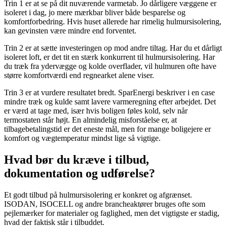
Trin 1 er at se på dit nuværende varmetab. Jo dårligere væggene er
isoleret i dag, jo mere mærkbar bliver både besparelse og
komfortforbedring. Hvis huset allerede har rimelig hulmursisolering,
kan gevinsten være mindre end forventet.
Trin 2 er at sætte investeringen op mod andre tiltag. Har du et dårligt
isoleret loft, er det tit en stærk konkurrent til hulmursisolering. Har
du træk fra ydervægge og kolde overflader, vil hulmuren ofte have
større komfortværdi end regnearket alene viser.
Trin 3 er at vurdere resultatet bredt. SparEnergi beskriver i en case
mindre træk og kulde samt lavere varmeregning efter arbejdet. Det
er værd at tage med, især hvis boligen føles kold, selv når
termostaten står højt. En almindelig misforståelse er, at
tilbagebetalingstid er det eneste mål, men for mange boligejere er
komfort og vægtemperatur mindst lige så vigtige.
Hvad bør du kræve i tilbud,
dokumentation og udførelse?
Et godt tilbud på hulmursisolering er konkret og afgrænset.
ISODAN, ISOCELL og andre brancheaktører bruges ofte som
pejlemærker for materialer og faglighed, men det vigtigste er stadig,
hvad der faktisk står i tilbuddet.