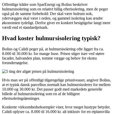
Offentlige kilder som SparEnergi og Bolius beskriver
hulmursisolering som en relativt billig efterisolering, men de peger
også på de samme forbehold: Der skal være hulrum nok,
ydervæggen skal være i orden, og gammel isolering kan ændre
økonomien tydeligt. Derfor giver en konkret besigtigelse langt mere
værdi end et standardprisark.
Hvad koster hulmursisolering typisk?
Bolius og Calidi peger på, at hulmursisolering ofte ligger fra ca.
8.000 til 30.000 kr. for mange huse. Prisen stiger især ved større
facader, halvanden plan, tomme vægge og behov for ekstra
forundersøgelse.
Hvis man ser på offentligt tilgængelige prisniveauer, angiver Bolius,
at et typisk dansk parcelhus normalt kan hulmursisoleres for mellem
10.000 og 30.000 kr. Det passer godt med markedets generelle
billede af hulmursisolering som en af de billigere
efterisoleringsløsninger.
Konkrete virksomhedseksempler viser, hvor meget hustype betyder.
Calidi oplyser ca. 8.000 til 16.000 kr. alt inklusiv for en etplansvilla