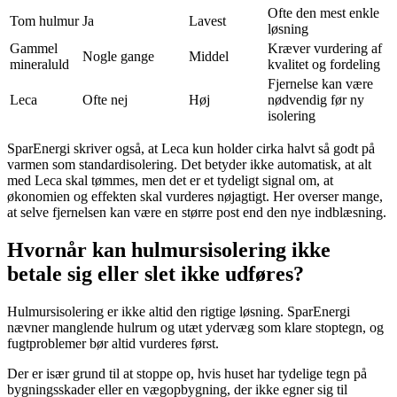
Ofte den mest enkle
Tom hulmur
Ja
Lavest
løsning
Gammel
Kræver vurdering af
Nogle gange
Middel
mineraluld
kvalitet og fordeling
Fjernelse kan være
Leca
Ofte nej
Høj
nødvendig før ny
isolering
SparEnergi skriver også, at Leca kun holder cirka halvt så godt på
varmen som standardisolering. Det betyder ikke automatisk, at alt
med Leca skal tømmes, men det er et tydeligt signal om, at
økonomien og effekten skal vurderes nøjagtigt. Her overser mange,
at selve fjernelsen kan være en større post end den nye indblæsning.
Hvornår kan hulmursisolering ikke
betale sig eller slet ikke udføres?
Hulmursisolering er ikke altid den rigtige løsning. SparEnergi
nævner manglende hulrum og utæt ydervæg som klare stoptegn, og
fugtproblemer bør altid vurderes først.
Der er især grund til at stoppe op, hvis huset har tydelige tegn på
bygningsskader eller en vægopbygning, der ikke egner sig til