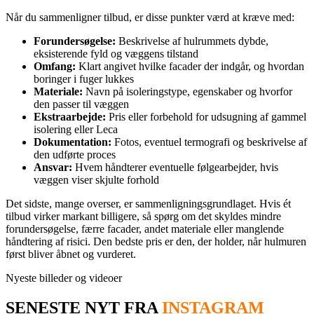
Når du sammenligner tilbud, er disse punkter værd at kræve med:
Forundersøgelse:
Beskrivelse af hulrummets dybde,
eksisterende fyld og væggens tilstand
Omfang:
Klart angivet hvilke facader der indgår, og hvordan
boringer i fuger lukkes
Materiale:
Navn på isoleringstype, egenskaber og hvorfor
den passer til væggen
Ekstraarbejde:
Pris eller forbehold for udsugning af gammel
isolering eller Leca
Dokumentation:
Fotos, eventuel termografi og beskrivelse af
den udførte proces
Ansvar:
Hvem håndterer eventuelle følgearbejder, hvis
væggen viser skjulte forhold
Det sidste, mange overser, er sammenligningsgrundlaget. Hvis ét
tilbud virker markant billigere, så spørg om det skyldes mindre
forundersøgelse, færre facader, andet materiale eller manglende
håndtering af risici. Den bedste pris er den, der holder, når hulmuren
først bliver åbnet og vurderet.
Nyeste billeder og videoer
SENESTE NYT FRA
INSTAGRAM