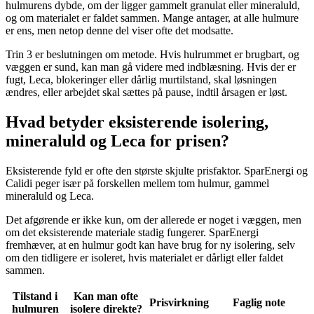
hulmurens dybde, om der ligger gammelt granulat eller mineraluld,
og om materialet er faldet sammen. Mange antager, at alle hulmure
er ens, men netop denne del viser ofte det modsatte.
Trin 3 er beslutningen om metode. Hvis hulrummet er brugbart, og
væggen er sund, kan man gå videre med indblæsning. Hvis der er
fugt, Leca, blokeringer eller dårlig murtilstand, skal løsningen
ændres, eller arbejdet skal sættes på pause, indtil årsagen er løst.
Hvad betyder eksisterende isolering,
mineraluld og Leca for prisen?
Eksisterende fyld er ofte den største skjulte prisfaktor. SparEnergi og
Calidi peger især på forskellen mellem tom hulmur, gammel
mineraluld og Leca.
Det afgørende er ikke kun, om der allerede er noget i væggen, men
om det eksisterende materiale stadig fungerer. SparEnergi
fremhæver, at en hulmur godt kan have brug for ny isolering, selv
om den tidligere er isoleret, hvis materialet er dårligt eller faldet
sammen.
Tilstand i
Kan man ofte
Prisvirkning
Faglig note
hulmuren
isolere direkte?